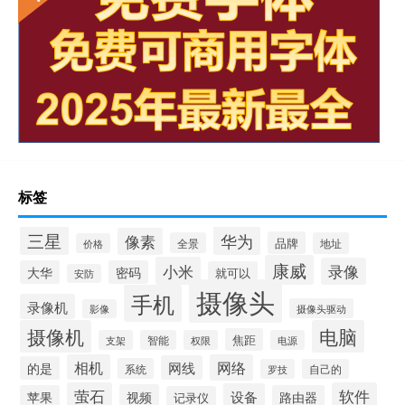
标签
三星
华为
像素
品牌
全景
地址
价格
康威
小米
录像
大华
密码
就可以
安防
摄像头
手机
录像机
摄像头驱动
影像
摄像机
电脑
焦距
支架
智能
权限
电源
相机
网络
网线
的是
系统
罗技
自己的
萤石
软件
设备
视频
苹果
路由器
记录仪