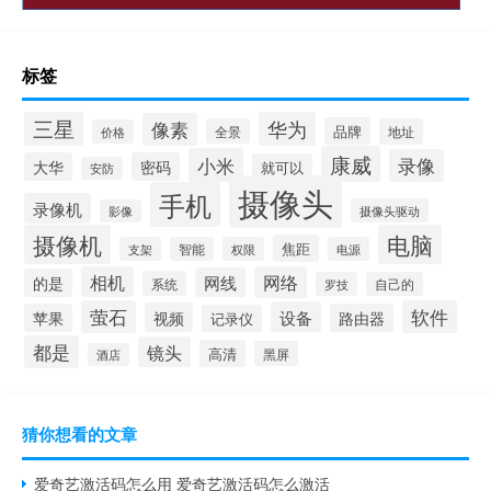
标签
三星
华为
像素
品牌
全景
地址
价格
康威
小米
录像
大华
密码
就可以
安防
摄像头
手机
录像机
摄像头驱动
影像
摄像机
电脑
焦距
支架
智能
权限
电源
相机
网络
网线
的是
系统
罗技
自己的
萤石
软件
设备
视频
苹果
路由器
记录仪
都是
镜头
高清
黑屏
酒店
猜你想看的文章
爱奇艺激活码怎么用 爱奇艺激活码怎么激活