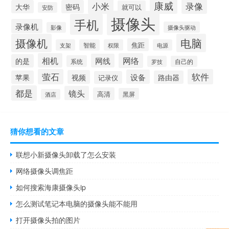
康威
小米
录像
大华
密码
就可以
安防
摄像头
手机
录像机
摄像头驱动
影像
摄像机
电脑
焦距
支架
智能
权限
电源
相机
网络
网线
的是
系统
罗技
自己的
萤石
软件
设备
视频
苹果
路由器
记录仪
都是
镜头
高清
黑屏
酒店
猜你想看的文章
联想小新摄像头卸载了怎么安装
网络摄像头调焦距
如何搜索海康摄像头ip
怎么测试笔记本电脑的摄像头能不能用
打开摄像头拍的图片