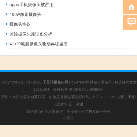
oppo手机摄像头被占用
400w像素摄像头
摄像头协议
监控摄像头原理图分析
win10电脑摄像头驱动再哪里看
Copyright © 2012 - 2026
千里马摄像头网
Powered by
网站分类目录
|
精选推荐文章
|
网站地图
|
疑难解答
陕ICP备05009492号
声明：本站内容来自互联网，如信息有错误可发邮件到f_fb#foxmail.com说明，我们
会及时纠正，谢谢
本站仅为个人兴趣爱好，不接盈利性广告及商业合作
小男孩