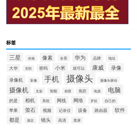
标签
三星
华为
像素
品牌
全景
地址
价格
康威
小米
录像
大华
密码
就可以
安防
摄像头
手机
录像机
摄像头驱动
影像
摄像机
电脑
焦距
支架
智能
权限
电源
相机
网络
网线
的是
系统
罗技
自己的
萤石
软件
设备
视频
苹果
路由器
记录仪
都是
镜头
高清
黑屏
酒店