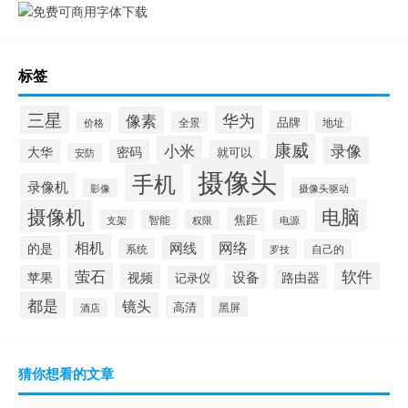
标签
三星
华为
像素
品牌
全景
地址
价格
康威
小米
录像
大华
密码
就可以
安防
摄像头
手机
录像机
摄像头驱动
影像
摄像机
电脑
焦距
支架
智能
权限
电源
相机
网络
网线
的是
系统
罗技
自己的
萤石
软件
设备
视频
苹果
路由器
记录仪
都是
镜头
高清
黑屏
酒店
猜你想看的文章