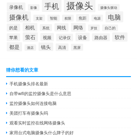
摄像头
手机
录像机
摄像头驱动
影像
摄像机
电脑
焦距
支架
智能
权限
电源
相机
网络
网线
的是
系统
罗技
自己的
萤石
软件
设备
视频
苹果
路由器
记录仪
都是
镜头
高清
黑屏
酒店
猜你想看的文章
手机摄像头排名最新
自带wifi的监控摄像头是什么意思
监控摄像头如何连接电脑
美团打车有摄像头吗
观看实时监控在线网络摄像头
家用台式电脑摄像头什么牌子的好