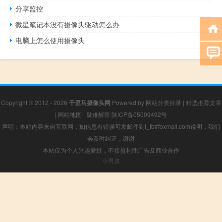
分享监控
微星笔记本没有摄像头驱动怎么办
电脑上怎么使用摄像头
Copyright © 2012 - 2026
千里马摄像头网
Powered by
网站分类目录
|
精选推荐文章
|
网站地图
|
疑难解答
陕ICP备05009492号
声明：本站内容来自互联网，如信息有错误可发邮件到f_fb#foxmail.com说明，我们
会及时纠正，谢谢
本站仅为个人兴趣爱好，不接盈利性广告及商业合作
小男孩