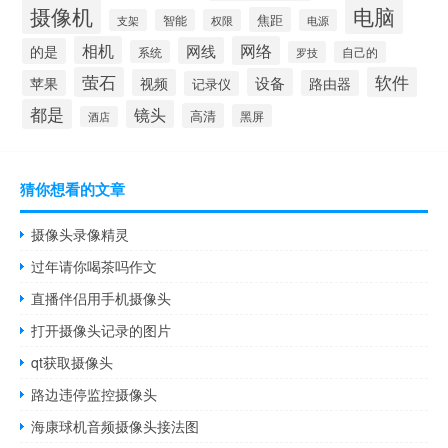
摄像机
电脑
焦距
支架
智能
权限
电源
相机
网络
网线
的是
系统
罗技
自己的
萤石
软件
设备
视频
苹果
路由器
记录仪
都是
镜头
高清
黑屏
酒店
猜你想看的文章
摄像头录像精灵
过年请你喝茶吗作文
直播伴侣用手机摄像头
打开摄像头记录的图片
qt获取摄像头
路边违停监控摄像头
海康球机音频摄像头接法图