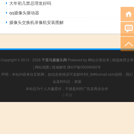
大年初几禁忌理发好吗
qq摄像头驱动器
摄像头交换机录像机安装图解
Copyright © 2012 - 2026
千里马摄像头网
Powered by
网站分类目录
|
精选推荐文章
|
网站地图
|
疑难解答
陕ICP备05009492号
声明：本站内容来自互联网，如信息有错误可发邮件到f_fb#foxmail.com说明，我们
会及时纠正，谢谢
本站仅为个人兴趣爱好，不接盈利性广告及商业合作
小男孩