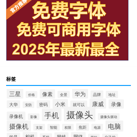
标签
三星
华为
像素
品牌
全景
地址
价格
康威
小米
录像
大华
密码
就可以
安防
摄像头
手机
录像机
摄像头驱动
影像
摄像机
电脑
焦距
支架
智能
权限
电源
相机
网络
网线
的是
系统
罗技
自己的