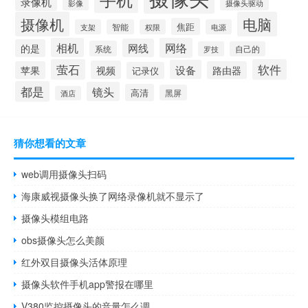
录像机
摄像头驱动
影像
摄像机
电脑
焦距
支架
智能
权限
电源
相机
网络
网线
的是
系统
罗技
自己的
萤石
软件
设备
视频
苹果
路由器
记录仪
都是
镜头
高清
黑屏
酒店
猜你想看的文章
web调用摄像头扫码
海康威视摄像头换了网络录像机就不显示了
摄像头模组电路
obs摄像头怎么美颜
红外双目摄像头活体原理
摄像头软件手机app警报在哪里
V380监控摄像头的音量怎么调