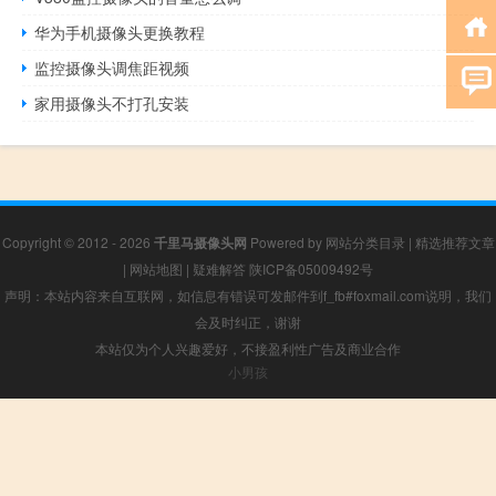
华为手机摄像头更换教程
监控摄像头调焦距视频
家用摄像头不打孔安装
Copyright © 2012 - 2026
千里马摄像头网
Powered by
网站分类目录
|
精选推荐文章
|
网站地图
|
疑难解答
陕ICP备05009492号
声明：本站内容来自互联网，如信息有错误可发邮件到f_fb#foxmail.com说明，我们
会及时纠正，谢谢
本站仅为个人兴趣爱好，不接盈利性广告及商业合作
小男孩