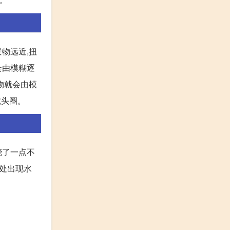
物远近,扭
会由模糊逐
景物就会由模
镜头圈。
烧了一点不
头处出现水