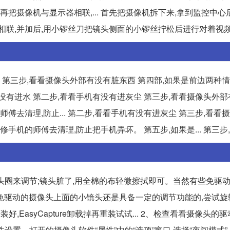
把摄像机与显示器相联,... 首先把摄像机拆下来,拿到监控中心
相联,并加后,用小锣丝刀把镜头侧面的小锣丝拧松后进行对着视
 第三步,看看摄像头外部有没有脏东西 第四部,如果是前边两种情
有没有进水 第二步,看看手机有没有进灰尘 第三步,看看摄像头外
傅去清理,防止... 第二步,看看手机有没有进灰尘 第三步,看看
手机的师傅去清理,防止把手机弄坏。 第五步,如果是... 第三步
镜头圈来调节;镜头脏了,用全棉的布轻微擦拭即可。当然有些免驱
有些免驱动的摄像头上面的小镜头还是具备一定的调节功能的,尝试
EasyCapture卸载掉再重装试试... 2、检查看看摄像头的驱
属性设置。打开的摄像头软件“属性”中的“选项”窗口,选择“夜间模式”