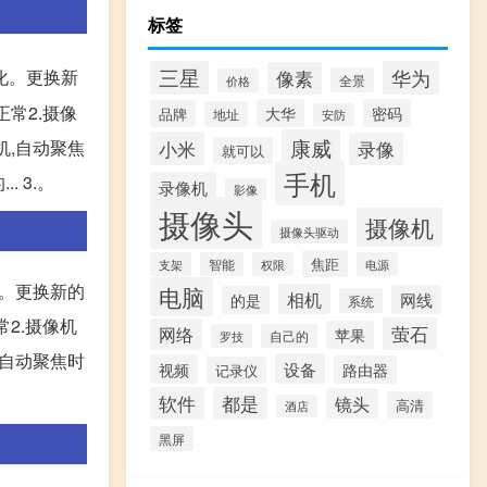
标签
三星
华为
化。更换新
像素
全景
价格
正常2.摄像
大华
密码
品牌
地址
安防
康威
小米
机,自动聚焦
录像
就可以
手机
 3.。
录像机
影像
摄像头
摄像机
摄像头驱动
焦距
支架
智能
权限
电源
化。更换新的
电脑
相机
网线
的是
系统
常2.摄像机
萤石
网络
苹果
罗技
自己的
,自动聚焦时
设备
视频
路由器
记录仪
软件
都是
镜头
高清
酒店
黑屏