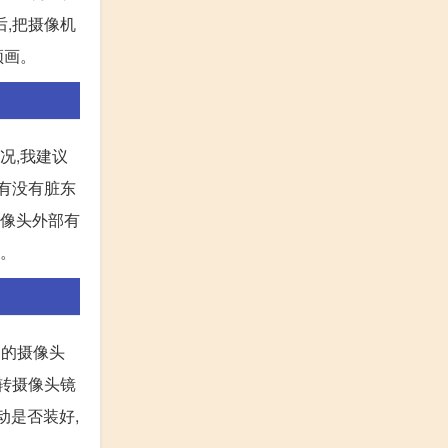
后,把摄像机
频画。
况,我建议
部有没有脏东
摄像头外部有
,。
动的摄像头
旋转摄像头镜
动是否装好,
,。