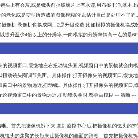
使用后,镜头上有会灰,或是镜头前挡玻璃片上有水迹,用布擦干净,基本
本身的老化或是变型所造成的图像模糊的话,估计自己是处理不了的
摄像机,录像机也换成网... 2是升级改造,比如模拟的摄像机换成
可以提升至少4倍以上的分辨率,一向模拟的分辨率销高一点的是60
头的视频窗口,缓慢地左右扭动镜头圈,视频窗口中的景物就会由
可以扭动镜头圈调节焦距。具体操作:打开摄像头的视频窗口,缓慢
口中的景物远近,扭动镜... 具体操作:打开摄像头的视频窗口,
口中的景物远近,扭动镜头圈时,都会由模糊 --- 清晰 --- 模
晰。首先把摄像机拆下来,拿到监控中心后,把摄像机的镜头的护
调摄像机镜头的焦聚的长短来让摄像机的画面的清晰。首先把摄像机拆