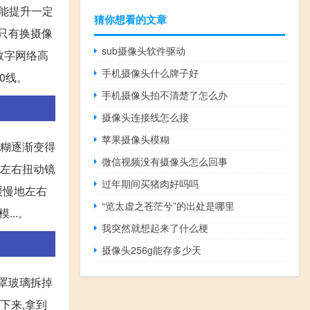
上能提升一定
猜你想看的文章
,只有换摄像
sub摄像头软件驱动
数字网络高
手机摄像头什么牌子好
0线。
手机摄像头拍不清楚了怎么办
摄像头连接线怎么接
苹果摄像头模糊
模糊逐渐变得
微信视频没有摄像头怎么回事
地左右扭动镜
过年期间买猪肉好吗吗
缓慢地左右
“览太虚之苍茫兮”的出处是哪里
...。
我突然就想起来了什么梗
摄像头256g能存多少天
罩玻璃拆掉
下来,拿到