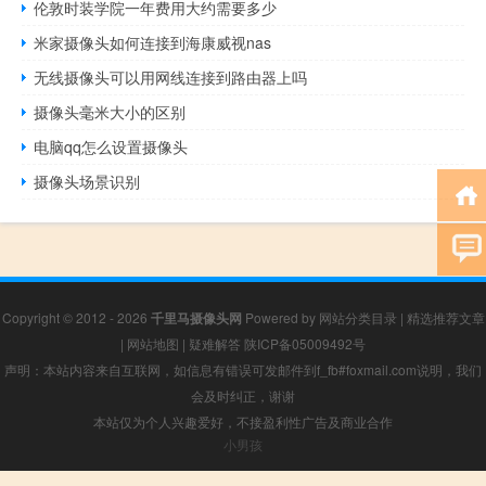
伦敦时装学院一年费用大约需要多少
米家摄像头如何连接到海康威视nas
无线摄像头可以用网线连接到路由器上吗
摄像头毫米大小的区别
电脑qq怎么设置摄像头
摄像头场景识别
Copyright © 2012 - 2026
千里马摄像头网
Powered by
网站分类目录
|
精选推荐文章
|
网站地图
|
疑难解答
陕ICP备05009492号
声明：本站内容来自互联网，如信息有错误可发邮件到f_fb#foxmail.com说明，我们
会及时纠正，谢谢
本站仅为个人兴趣爱好，不接盈利性广告及商业合作
小男孩