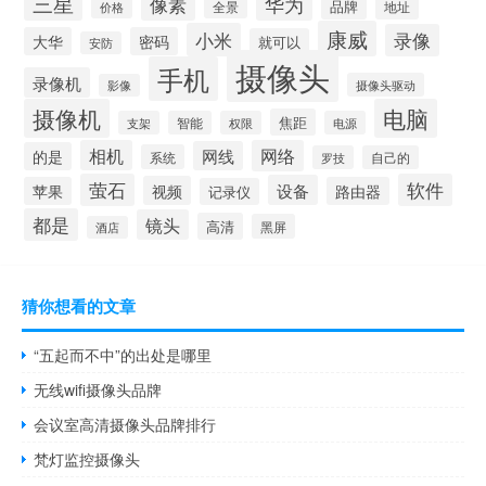
三星
华为
像素
品牌
全景
地址
价格
康威
小米
录像
大华
密码
就可以
安防
摄像头
手机
录像机
摄像头驱动
影像
摄像机
电脑
焦距
支架
智能
权限
电源
相机
网络
网线
的是
系统
罗技
自己的
萤石
软件
设备
视频
苹果
路由器
记录仪
都是
镜头
高清
黑屏
酒店
猜你想看的文章
“五起而不中”的出处是哪里
无线wifi摄像头品牌
会议室高清摄像头品牌排行
梵灯监控摄像头