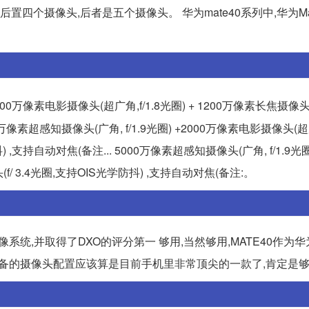
个摄像头,后者是五个摄像头。 华为mate40系列中,华为Mate 4
000万像素电影摄像头(超广角,f/1.8光圈) + 1200万像素长焦摄像头(f
像素超感知摄像头(广角, f/1.9光圈) +2000万像素电影摄像头(超广角
) ,支持自动对焦(备注... 5000万像素超感知摄像头(广角, f/1.9光圈)
(f/ 3.4光圈,支持OIS光学防抖) ,支持自动对焦(备注:。
像系统,并取得了DXO的评分第一 够用,当然够用,MATE40作为华
设备的摄像头配置应该算是目前手机里非常顶尖的一款了,肯定是