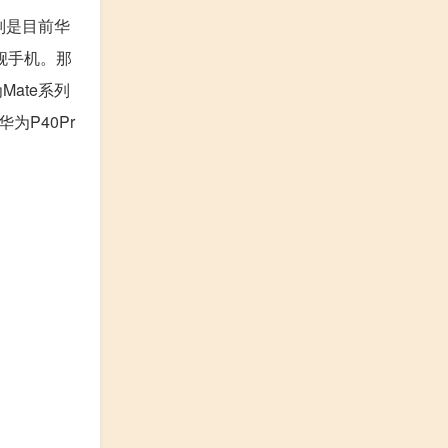
o则是目前华
旗舰手机。那
Mate系列
为P40Pr