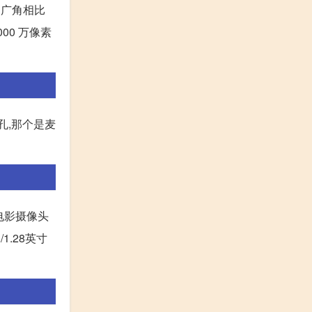
,与超广角相比
2000 万像素
开孔,那个是麦
的电影摄像头
1.28英寸