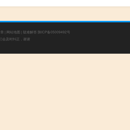
文章
|
网站地图
|
疑难解答
陕ICP备05009492号
，我们会及时纠正，谢谢