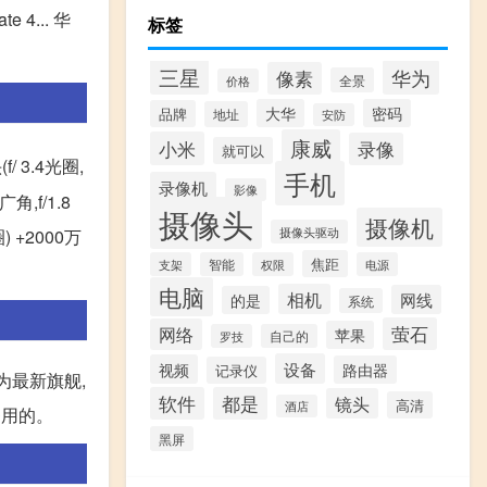
... 华
标签
三星
华为
像素
全景
价格
大华
密码
品牌
地址
安防
康威
小米
录像
就可以
/ 3.4光圈,
手机
录像机
影像
,f/1.8
摄像头
摄像机
摄像头驱动
 +2000万
焦距
支架
智能
权限
电源
电脑
相机
网线
的是
系统
萤石
网络
苹果
罗技
自己的
设备
视频
路由器
记录仪
为最新旗舰,
软件
都是
镜头
高清
酒店
够用的。
黑屏