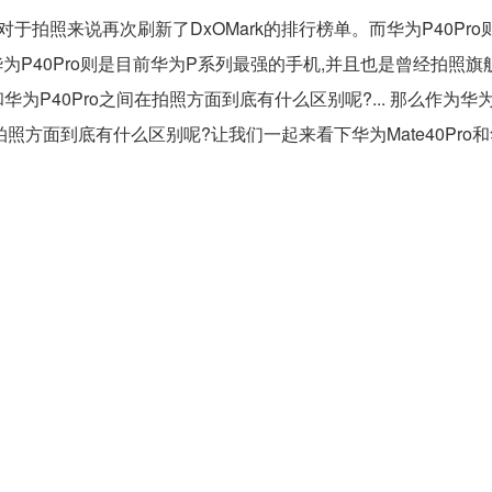
机,对于拍照来说再次刷新了DxOMark的排行榜单。而华为P40Pr
华为P40Pro则是目前华为P系列最强的手机,并且也是曾经拍照
和华为P40Pro之间在拍照方面到底有什么区别呢?... 那么作为华为
在拍照方面到底有什么区别呢?让我们一起来看下华为Mate40Pro和华