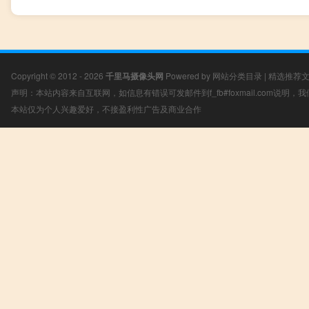
Copyright © 2012 - 2026
千里马摄像头网
Powered by
网站分类目录
|
精选推荐
声明：本站内容来自互联网，如信息有错误可发邮件到f_fb#foxmail.com说明
本站仅为个人兴趣爱好，不接盈利性广告及商业合作