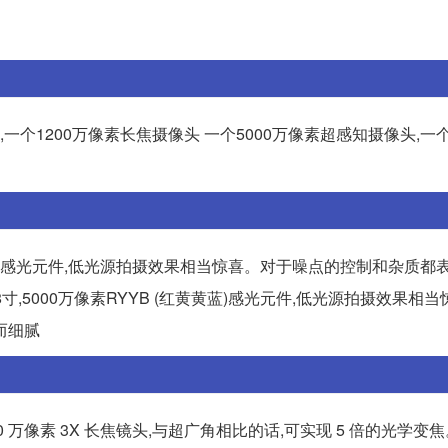
,一个1200万像素长焦摄像头 一个5000万像素超感知摄像头,一个
 (红黄黄蓝)感光元件,低光源拍摄效果相当惊喜。对于噪点的控制和杂质都
28寸,5000万像素RYYB (红黄黄蓝)感光元件,低光源拍摄效果相
而细腻
800 万像素 3X 长焦镜头,与超广角相比的话,可实现 5 倍的光学变焦。