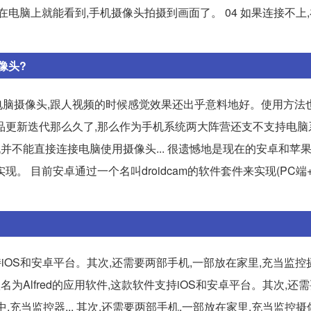
 现在电脑上就能看到,手机摄像头拍摄到画面了。 04 如果连接不上
像头?
脑摄像头,跟人视频的时候感觉效果还出乎意料地好。使用方法也
子产品更新迭代那么久了,那么作为手机系统两大阵营还支不支持电
并不能直接连接电脑使用摄像头... 很遗憾地是现在的安卓和苹
 目前安卓通过一个名叫droidcam的软件套件来实现(PC端+
持iOS和安卓平台。其次,还需要两部手机,一部放在家里,充当监控
款名为Alfred的应用软件,这款软件支持iOS和安卓平台。其次,还
,充当监控器... 其次,还需要两部手机,一部放在家里,充当监控摄