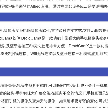
歌+账号来登陆Alfred应用。 通过在两款设备应... 需要说明
强大的手机摄像头变身电脑摄像头软件,支持多种连接方式,支持USB数据
oidCamX软件 DroidCamX是一款功能非常强大的手机摄像头变
以及蓝牙连接三种模式,使用非常方便... DroidCamX是一款功
SB数据线连接、Wifi无线连接以及蓝牙连接三种模式,使用非常
倍增距镜头,镜头本身具有磁性,可以吸附在镜头上,也不会让手机
之后的镜头,手机实现大广角变焦,在距离不变的情况下,手机画面景
将旧手机的摄像头变为安防摄像... 如果追求更夸张的变化,可