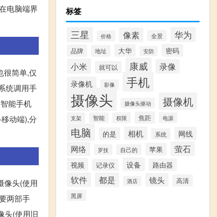
,在电脑端界
标签
三星
华为
像素
全景
价格
大华
密码
品牌
地址
安防
康威
小米
录像
就可以
很简单,仅
手机
录像机
影像
脑系统调用手
摄像头
摄像机
果智能手机
摄像头驱动
焦距
移动端),分
支架
智能
权限
电源
电脑
相机
网线
的是
系统
萤石
网络
苹果
罗技
自己的
设备
视频
路由器
记录仪
软件
都是
镜头
高清
酒店
摄像头(使用
黑屏
需要两部手
像头(使用旧