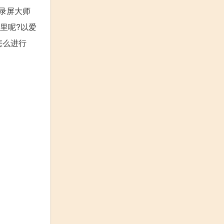
捷录屏大师
哪里呢?以爱
怎么进行