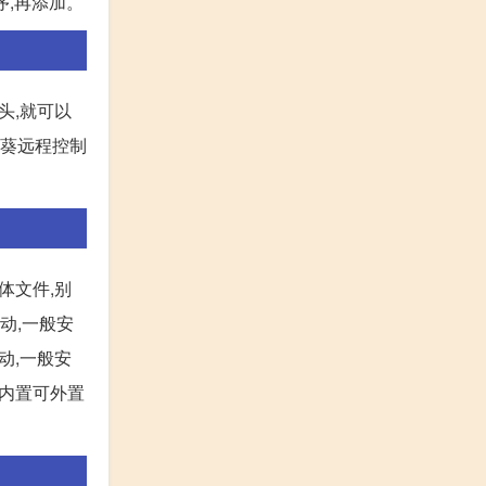
序,再添加。
头,就可以
日葵远程控制
体文件,别
动,一般安
动,一般安
取内置可外置