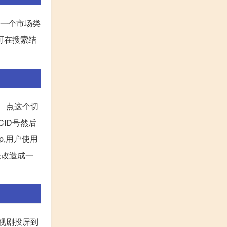
载一个市场类
即可在搜索结
。 点这个切
ID号然后
p,用户使用
头改造成一
视剧投屏到