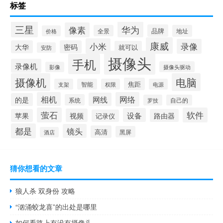
标签
三星
华为
像素
品牌
全景
地址
价格
康威
小米
录像
大华
密码
就可以
安防
摄像头
手机
录像机
摄像头驱动
影像
摄像机
电脑
焦距
支架
智能
权限
电源
相机
网络
网线
的是
系统
罗技
自己的
萤石
软件
设备
视频
苹果
路由器
记录仪
都是
镜头
高清
黑屏
酒店
猜你想看的文章
狼人杀 双身份 攻略
“汹涌蛟龙喜”的出处是哪里
如何看路上有没有摄像头