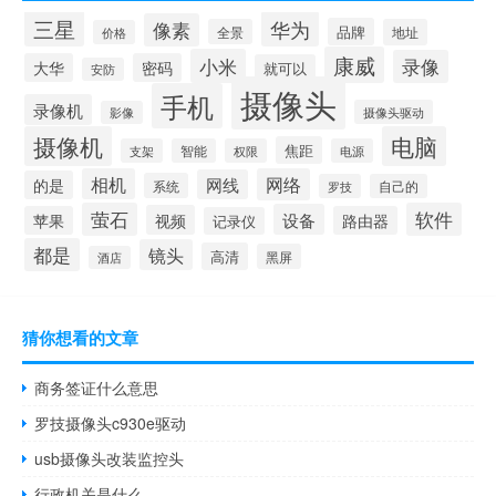
三星
华为
像素
品牌
全景
地址
价格
康威
小米
录像
大华
密码
就可以
安防
摄像头
手机
录像机
摄像头驱动
影像
摄像机
电脑
焦距
支架
智能
权限
电源
相机
网络
网线
的是
系统
罗技
自己的
萤石
软件
设备
视频
苹果
路由器
记录仪
都是
镜头
高清
黑屏
酒店
猜你想看的文章
商务签证什么意思
罗技摄像头c930e驱动
usb摄像头改装监控头
行政机关是什么