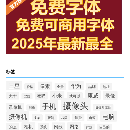
标签
三星
华为
像素
品牌
全景
地址
价格
康威
小米
录像
大华
密码
就可以
安防
摄像头
手机
录像机
摄像头驱动
影像
摄像机
电脑
焦距
支架
智能
权限
电源
相机
网络
网线
的是
系统
罗技
自己的