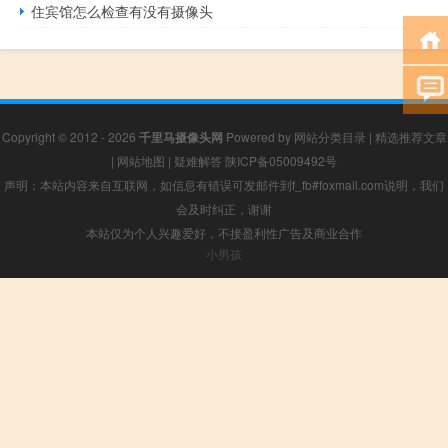
住宾馆怎么检查有没有摄像头
Copyright © 2012 - 2026
千里马摄像头网
Powered by
网站分类目录
|
精选推荐文章
|
网站地图
|
疑难解答
陕ICP备05009492号
声明：本站内容来自互联网，如信息有错误可发邮件到f_fb#foxmail.com说明，我们
会及时纠正，谢谢
本站仅为个人兴趣爱好，不接盈利性广告及商业合作
小男孩