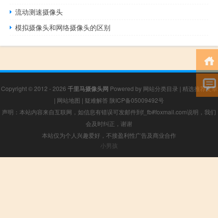
流动测速摄像头
模拟摄像头和网络摄像头的区别
Copyright © 2012 - 2026
千里马摄像头网
Powered by
网站分类目录
|
精选推荐文章
|
网站地图
|
疑难解答
陕ICP备05009492号
声明：本站内容来自互联网，如信息有错误可发邮件到f_fb#foxmail.com说明，我们
会及时纠正，谢谢
本站仅为个人兴趣爱好，不接盈利性广告及商业合作
小男孩