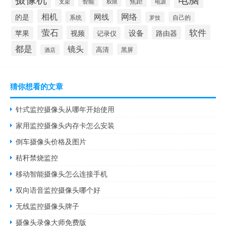
焦距
支架
智能
权限
电源
相机
网络
网线
的是
系统
罗技
自己的
萤石
软件
设备
视频
苹果
路由器
记录仪
都是
镜头
高清
黑屏
酒店
猜你想看的文章
针式监控摄像头从哪年开始使用
家用监控摄像头内存卡怎么安装
倒车摄像头价格及图片
秸秆禁烧监控
移动智能摄像头怎么连接手机
双向语音监控摄像头哪个好
无线监控摄像头牌子
摄像头录像大师免费版