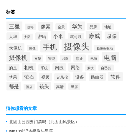
标签
三星
华为
像素
品牌
全景
地址
价格
康威
小米
录像
大华
密码
就可以
安防
摄像头
手机
录像机
摄像头驱动
影像
摄像机
电脑
焦距
支架
智能
权限
电源
相机
网络
网线
的是
系统
罗技
自己的
萤石
软件
设备
视频
苹果
路由器
记录仪
都是
镜头
高清
黑屏
酒店
猜你想看的文章
北固山公园要门票吗（北固山风景区）
win10笔记本摄像头黑屏