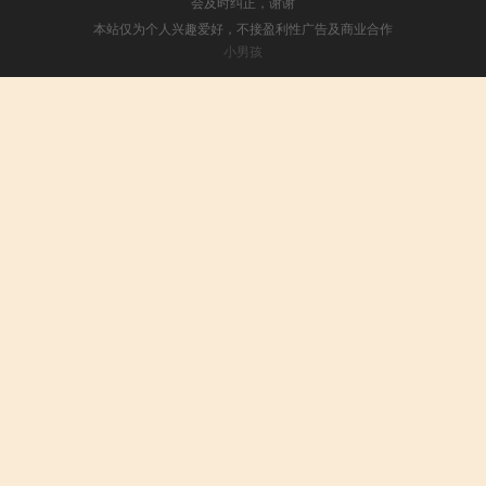
会及时纠正，谢谢
本站仅为个人兴趣爱好，不接盈利性广告及商业合作
小男孩