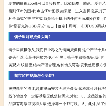
现在的影视app都可以直接投屏。比如优酷、腾讯、爱奇艺
看到“TV”的图标; 点击“TV”图标,如果是... 进入当
种全局式的投屏方式,就是说手机上的任何画面和操作都可以投
你“是否允许USB调试”,点击【确定】即可。 打开USB调试
镜子里能藏摄像头吗?
镜子里藏摄像头,我们行业称之为镜面摄像机,这个产品十几年
镜头可选,安装使用极方便,小巧灵... 镜子里藏摄像头,我
美观,布线精密,结构严谨合理,各种镜头可选,安装使用极方
超市监控视频怎么安装?
按照题主的描述,超市里面安装无线摄像头,这样就可以解决
线传输速率一定要满足无线监控需求,才能... 3、这些设
品牌有海康威视和大华,选择哪一个都可以。 5、此外,除了