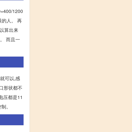
00/1200
眼的人。 再
可以算出来
。 而且一
就可以,感
插口形状都不
电压都是11
控制。