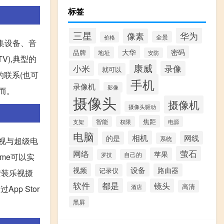
标签
三星
华为
像素
全景
价格
频采集设备、音
大华
密码
品牌
地址
安防
TV),典型的
康威
小米
录像
就可以
的联系(也可
手机
录像机
影像
而。
摄像头
摄像机
摄像头驱动
焦距
支架
智能
权限
电源
电脑
相机
网线
的是
系统
电视与超级电
萤石
网络
苹果
罗技
自己的
ime可以实
设备
视频
路由器
记录仪
安装乐视摄
软件
都是
镜头
高清
酒店
pp Stor
黑屏