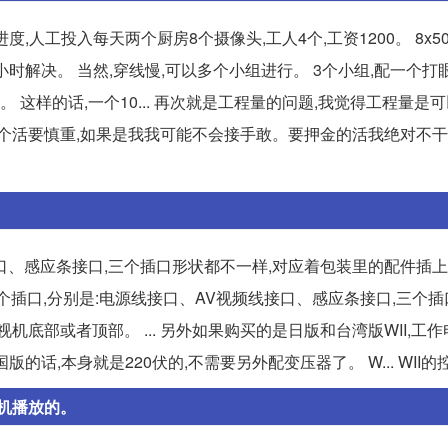
人工投入每天两个厨房8个摄像头,工人4个,工资1200。 8x50=4
最好一小时解决。 当然,穿线慢,可以多个小组进行。 3个小组,配一个打
 这样的话,一个10... 再次就是工程量的问题,我觉得工程量是
个活要慎重,如果是我我可能不会接手敢。要押金的活我绝对不干
接口、感应条接口,三个插口形状都不一样,对应着包装里的配件插上
三个插口,分别是:电源线接口、AV视频线接口、感应条接口,三个
底部或者顶部。 ... 另外如果购买的是日版和台湾版WII,工作
的话,本身就是220伏的,不需要另外配变压器了。 W... WII的
机播放的。