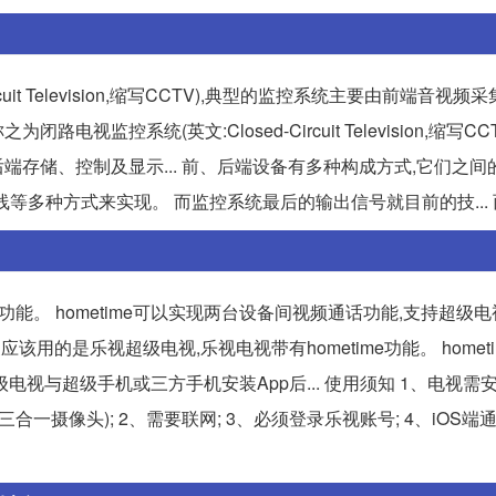
it Television,缩写CCTV),典型的监控系统主要由前端音视
监控系统(英文:Closed-Circuit Television,缩写CC
存储、控制及显示... 前、后端设备有多种构成方式,它们之间
等多种方式来实现。 而监控系统最后的输出信号就目前的技... 
e功能。 hometime可以实现两台设备间视频通话功能,支持超级
该用的是乐视超级电视,乐视电视带有hometime功能。 homet
视与超级手机或三方手机安装App后... 使用须知 1、电视需
像头); 2、需要联网; 3、必须登录乐视账号; 4、iOS端通过A