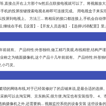
等,直接点开右上方那个tv然后点联接电视就可以了。将视频放大
贝投屏,打开手机的投屏按键搜索电视名称即可连接完成。 用电视盒子来
屏到电视上。 方法三... 将相应的接口都连接上,手机会自动弹
后,继续在手机【设置】-【开发人员选项】-【选择USB配置】里,把.
前就有。 产品特性:外形独特,做工精巧美观,布线精密,结构严谨
们行业称之为镜面摄像机,这个产品十几年前就有。 产品特性:外形独
便,小巧灵。
繁琐的网络布线,对于已经装修好了的店铺来说,是最合适的选择
备的采购可以去淘宝网、京东购买,很方便,淘宝也有安装指导。 4、
选购摄像机之外,还需要购... 视频监控系统的设备安装 这些设备