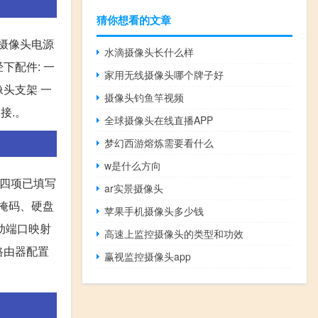
猜你想看的文章
个摄像头电源
水滴摄像头长什么样
下配件: 一
家用无线摄像头哪个牌子好
像头支架 一
摄像头钓鱼竿视频
接.。
全球摄像头在线直播APP
梦幻西游熔炼需要看什么
w是什么方向
这四项已填写
ar实景摄像头
网掩码、硬盘
苹果手机摄像头多少钱
自动端口映射
高速上监控摄像头的类型和功效
路由器配置
赢视监控摄像头app