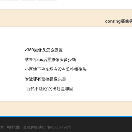
conring摄
v380摄像头怎么设置
苹果7plus后置摄像头多少钱
小区地下停车场有没有监控摄像头
附近哪有监控摄像头卖
“百代不湮沦”的出处是哪里
文章
|
网站地图
|
疑难解答
陕ICP备05009492号