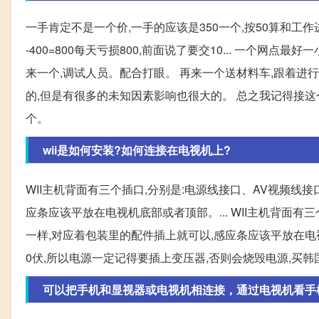
一手肯定不是一个价,一手的应该是350一个,按50算和工作进度,
-400=800每天亏损800,前面说了要交10... 一个网点
来一个,调试人员。配合打眼。 再来一个送材料车,跟着进行。
的,但是有很多的未知因素影响也很大的。 总之我记得接这
个。
wii是如何安装?如何连接在电视机上?
WII主机背面有三个插口,分别是:电源线接口、AV视频线
应条应该平放在电视机底部或者顶部。... WII主机背面有
一样,对应着包装里的配件插上就可以,感应条应该平放在电视机
0伏,所以电源一定记得要插上变压器,否则会烧毁电源,买韩国版
可以把手机和显视器或电视机相连接，通过电视机看手