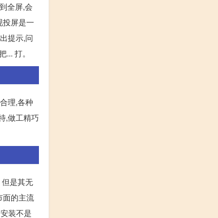
到全屏,会
实现投屏是一
出提示,问
.. 打。
合理,各种
特,做工精巧
。但是其无
市面的主流
的安装不是