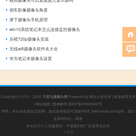
模拟摄像头可以直接接入显示器吗
倒车影像摄像头角度
屏下摄像头手机原理
win10系统笔记本怎么连接监控摄像头
乐橙720p摄像头安装
无线wifi摄像头软件名大全
华为笔记本摄像头设置
Copyright © 2012 - 2026
千里马摄像头网
Powered by
网站分类目录
|
精选推荐文章
|
网站地图
|
疑难解答
陕ICP备05009492号
声明：本站内容来自互联网，如信息有错误可发邮件到f_fb#foxmail.com说明，我们
会及时纠正，谢谢
本站仅为个人兴趣爱好，不接盈利性广告及商业合作
小男孩