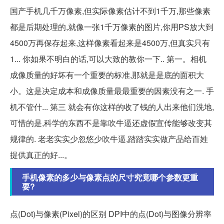
国产手机几千万像素,但实际像素估计不到1千万,那些像素
都是后期处理的,就像一张1千万像素的图片,你用PS放大到
4500万再保存起来,这样像素看起来是4500万,但真实只有
1... 你如果不明白的话,可以大致的教你一下.. 第一。相机
成像质量的好坏有一个重要的标准,那就是是底的面积大
小。这是决定成本和成像质量最最重要的因素没有之一. 手
机不管什... 第三 就会有你这样的收了钱的人出来他们洗地,
可惜的是,科学的东西不是靠吹牛逼还虚假宣传能够改变其
规律的. 老老实实少忽悠少吹牛逼,踏踏实实做产品给百姓
提供真正的好...。
手机像素的多少与像素点的尺寸究竟哪个参数更重
要?
点(Dot)与像素(Pixel)的区别 DPI中的点(Dot)与图像分辨率