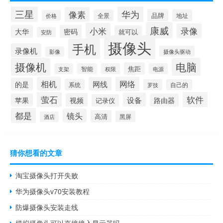
三星
华为
像素
品牌
全景
地址
价格
康威
小米
录像
大华
密码
就可以
安防
摄像头
手机
录像机
摄像头驱动
影像
摄像机
电脑
焦距
支架
智能
权限
电源
相机
网络
网线
的是
系统
罗技
自己的
萤石
软件
设备
视频
苹果
路由器
记录仪
都是
镜头
高清
黑屏
酒店
猜你想看的文章
淘宝摄像头打开失败
华为摄像头v70安装教程
防爆摄像头安装走线