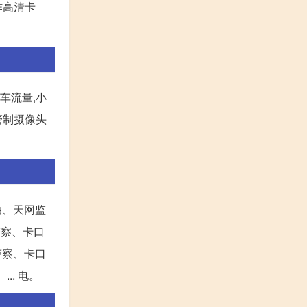
作高清卡
车流量,小
管制摄像头
拍、天网监
警察、卡口
警察、卡口
.. 电。