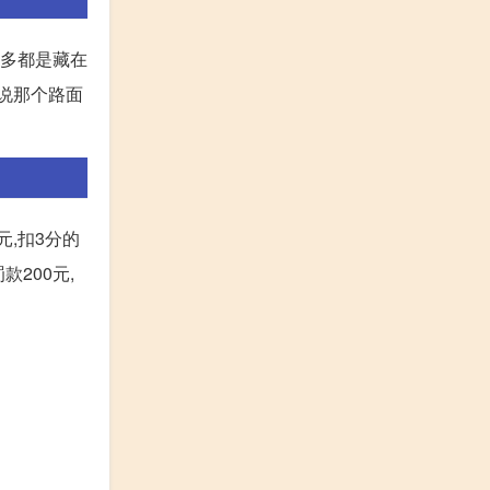
很多都是藏在
者说那个路面
,扣3分的
200元,