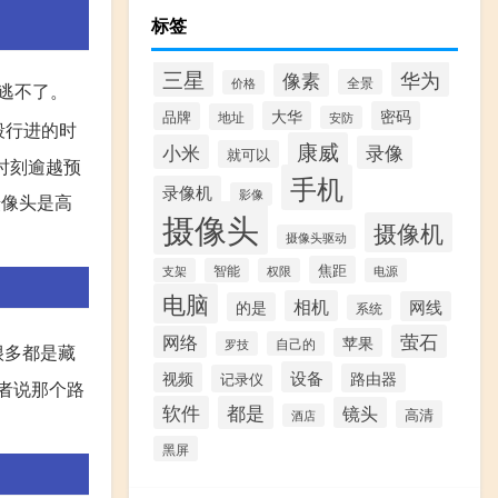
标签
三星
华为
像素
全景
价格
上逃不了。
大华
密码
品牌
地址
安防
段行进的时
康威
小米
录像
就可以
的时刻逾越预
手机
录像机
影像
摄像头是高
摄像头
摄像机
摄像头驱动
焦距
支架
智能
权限
电源
电脑
相机
网线
的是
系统
萤石
网络
苹果
罗技
自己的
很多都是藏
设备
视频
路由器
记录仪
或者说那个路
软件
都是
镜头
高清
酒店
黑屏