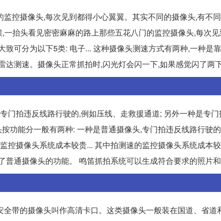
的监控摄像头,每次见到都得小心翼翼。其实不同的摄像头,有不
的时候,一抬头看见密密麻麻的路上那些五花八门的监控摄像头,每次
致可分为以下5类: 电子... 这种摄像头测速方式有两种,一种是
达测速。摄像头正常抓拍时,闪光灯会闪一下,如果感觉闪了两下,.
,专门拍违反线路行驶的,例如压线、走救援通道; 另外一种是专
头按功能分一般有两种: 一种是普通摄像头,专门拍违反线路行驶的
监控摄像头系统成本较贵... 其中拍测速的监控摄像头系统成本较
了普通摄像头的功能。 鸣笛抓拍系统可以生成符合要求的照片和
安全带的摄像头叫作高清卡口。这类摄像头一般装在国道、省道