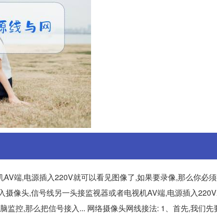
V端,电源插入220V就可以看见图像了,如果要录像,那么你必
接入摄像头,信号线另一头接监视器或者电视机AV端,电源插入220
监控,那么把信号接入... 网络摄像头网线接法: 1、首先,我们