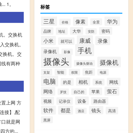
. 1。
标签
三星
华为
像素
全景
价格
大华
密码
品牌
地址
安防
机。交换机
康威
小米
录像
就可以
接入交换机。
手机
录像机
影像
入交换机。交
摄像头
摄像机
网线有两种
摄像头驱动
焦距
支架
智能
权限
电源
电脑
相机
网线
的是
系统
萤石
网络
苹果
罗技
自己的
设备
视频
路由器
记录仪
置上网 方
软件
都是
镜头
高清
酒店
连接】,配
黑屏
方口就是网
方的...