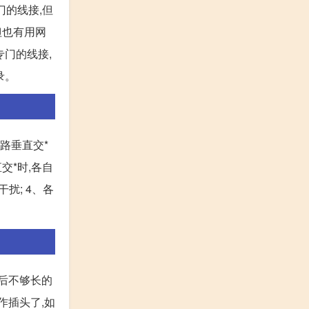
门的线接,但
但也有用网
专门的线接,
录。
路垂直交*
交*时,各自
扰; 4、各
掉后不够长的
作插头了,如