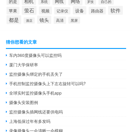
相机
网络
网线
的是
系统
罗技
自己的
萤石
软件
设备
视频
苹果
路由器
记录仪
都是
镜头
高清
黑屏
酒店
猜你想看的文章
车内360度摄像头可以监控吗
厦门大学保研率
监控摄像头绑定的手机丢失了
手机控制监控摄像头上下左右旋转可以吗?
全球实时监控摄像头手机app
摄像头安装图例
监控摄像头插网线还要供电吗
上海低保过年有多发吗
录像摄像头一会清晰一会模糊