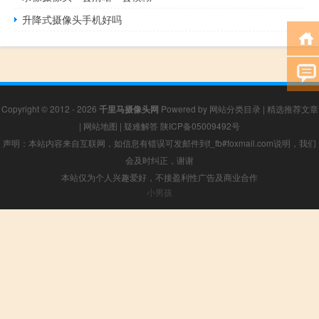
升降式摄像头手机好吗
Copyright © 2012 - 2026
千里马摄像头网
Powered by
网站分类目录
|
精选推荐文章
|
网站地图
|
疑难解答
陕ICP备05009492号
声明：本站内容来自互联网，如信息有错误可发邮件到f_fb#foxmail.com说明，我们
会及时纠正，谢谢
本站仅为个人兴趣爱好，不接盈利性广告及商业合作
小男孩