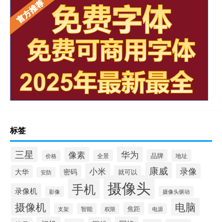
标签
三星
华为
像素
品牌
全景
地址
价格
康威
小米
录像
大华
密码
就可以
安防
摄像头
手机
录像机
摄像头驱动
影像
摄像机
电脑
焦距
支架
智能
权限
电源