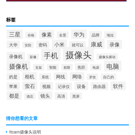
标签
三星
华为
像素
品牌
全景
地址
价格
康威
小米
录像
大华
密码
就可以
安防
摄像头
手机
录像机
摄像头驱动
影像
摄像机
电脑
焦距
支架
智能
权限
电源
相机
网络
网线
的是
系统
罗技
自己的
萤石
软件
设备
视频
苹果
路由器
记录仪
都是
镜头
高清
黑屏
酒店
猜你想看的文章
ttcam摄像头说明