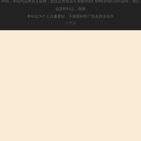
声明：本站内容来自互联网，如信息有错误可发邮件到f_fb#foxmail.com说明，我们
会及时纠正，谢谢
本站仅为个人兴趣爱好，不接盈利性广告及商业合作
小男孩