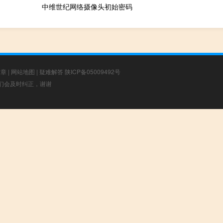
中维世纪网络摄像头初始密码
文章
|
网站地图
|
疑难解答
陕ICP备05009492号
，我们会及时纠正，谢谢