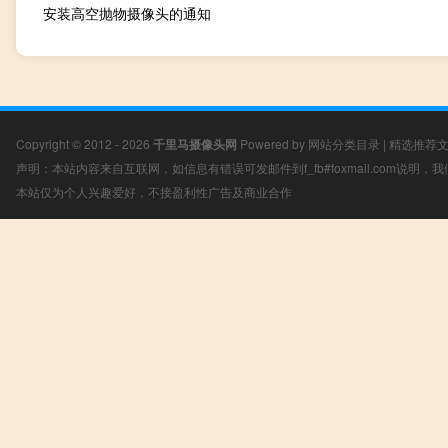
安装高空抛物摄像头的通知
Copyright © 2012 - 2026
千里马摄像头网
Powered by
网站分类目录
|
精选推荐
声明：本站内容来自互联网，如信息有错误可发邮件到f_fb#foxmail.com说明
本站仅为个人兴趣爱好，不接盈利性广告及商业合作