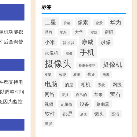
标签
三星
华为
像素
全景
价格
像机功能都
大华
密码
品牌
地址
安防
康威
小米
事件后查询使
录像
就可以
手机
录像机
影像
摄像头
摄像机
摄像头驱动
焦距
支架
智能
权限
电源
软件都支持电
电脑
相机
网线
的是
系统
可以调整时间
萤石
网络
苹果
罗技
自己的
能,因为监控
设备
视频
路由器
记录仪
软件
都是
镜头
高清
酒店
黑屏