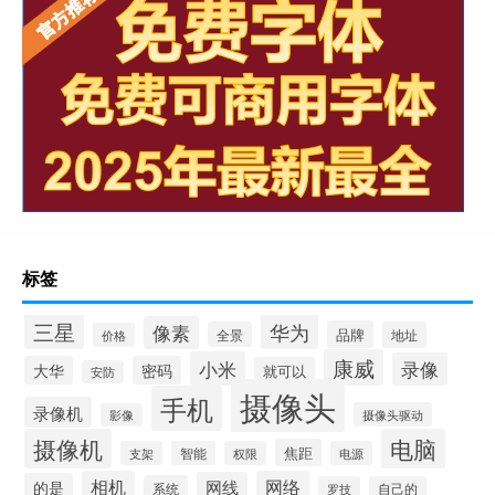
标签
三星
华为
像素
品牌
全景
地址
价格
康威
小米
录像
大华
密码
就可以
安防
摄像头
手机
录像机
摄像头驱动
影像
摄像机
电脑
焦距
支架
智能
权限
电源
相机
网络
网线
的是
系统
罗技
自己的