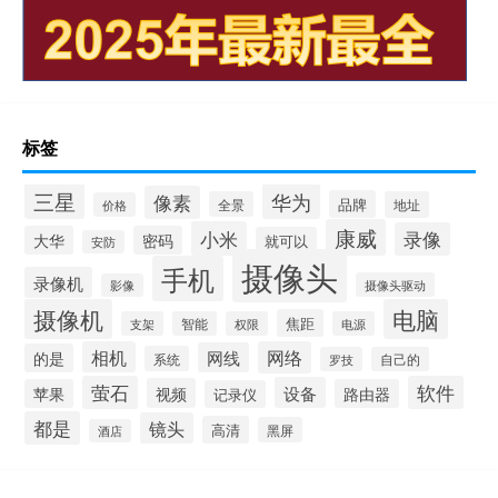
标签
三星
华为
像素
品牌
全景
地址
价格
康威
小米
录像
大华
密码
就可以
安防
摄像头
手机
录像机
摄像头驱动
影像
摄像机
电脑
焦距
支架
智能
权限
电源
相机
网络
网线
的是
系统
罗技
自己的
萤石
软件
设备
视频
苹果
路由器
记录仪
都是
镜头
高清
黑屏
酒店