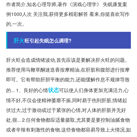
作者简介,知名心理导师,著作《演戏心理学》 失眠康复案
例1000人次 关注我,获得更多精彩解答 看来,你挺喜欢写作
的,一次。
肝火
旺引起失眠怎么调理?
肝火旺会造成情绪波动,首先应该是要解决肝火旺的问题。
推荐使用马鞭草酮迷迭香按摩精油,在肝脏和腹部进行按摩
即可。它有帮助肝胆平衡的能力,还能缓解作息不规律导致
状态
的... 1、良好的心情
可以使人们身体更加充满活力,心
情不好,不仅会使精神萎靡不振,同时易于伤到肝脏,情绪起
伏过大,过于激动或过于紧张的心情,对人体的肝脏并无好
处,很... 2.任何食物都应适量摄取,尤其要是要控制油腻食物
或者辛辣有刺激性的食物,这些食物都容易导致上火情况,如