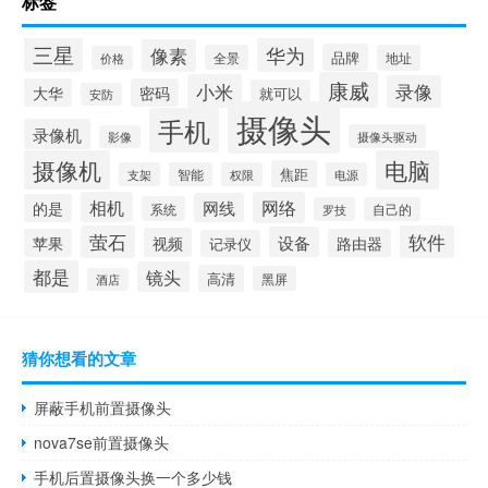
标签
三星
华为
像素
品牌
全景
地址
价格
康威
小米
录像
大华
密码
就可以
安防
摄像头
手机
录像机
摄像头驱动
影像
摄像机
电脑
焦距
支架
智能
权限
电源
相机
网络
网线
的是
系统
罗技
自己的
萤石
软件
设备
视频
苹果
路由器
记录仪
都是
镜头
高清
黑屏
酒店
猜你想看的文章
屏蔽手机前置摄像头
nova7se前置摄像头
手机后置摄像头换一个多少钱