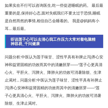
如果实在不行可以咨询医生,吃一些促进睡眠的药。 最后最
重要的是,保持好心态,面对失眠我们不要太过于恐惧,睡眠
是自然而然的事情,相信自己会睡着的。 我是@妈妈有小
耳... 最后最。
听说莲子心可以去清心我工作压力大常对着电脑精
神容易_千问健康
问题分析:中医认为莲子味甘、涩性平具有补脾止泻j养心安
神和益肾固精的功效而其中的清嫩胚芽——“莲子心更具清
心火、平肝火、泻脾火、降肺火的功效可消暑除烦、生津
止渴对... 问题分析:中医认为莲子味甘、涩性平具有补脾止
泻j养心安神和益肾固精的功效而其中的清嫩胚芽——“莲
子心更具清心火、平肝火、泻脾火、降肺火的功效可消暑
除烦、生津止渴对。