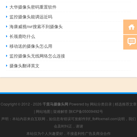
大华摄像头密码重置软件
监控摄像头能调远近吗
海康威视nvr搜索不到摄像头
长颈鹿吃什么
移动送的摄像头怎么用
监控摄像头无线网络怎么连接
摄像头翻译英文
Copyright © 2012 - 2026
千里马摄像头网
Powered by
网站分类目录
|
精选推荐文章
|
网站地图
|
疑难解答
陕ICP备05009492号
声明：本站内容来自互联网，如信息有错误可发邮件到f_fb#foxmail.com说明，我们
会及时纠正，谢谢
本站仅为个人兴趣爱好，不接盈利性广告及商业合作