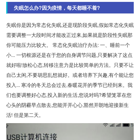
失眠怎么办?因为疫情，每天都睡不着?
失眠你是因为常态化失眠,还是现阶段失眠,假如常态化失眠
需要调整一大段时间才能改正过来,如果就是阶段性失眠那
你可能压力比较大。 常态化失眠治疗办法: 一、睡前一个
小... 一切根源还是在于您的自身调节问题,只要解决了这点
就好啦!放松心态,转移注意力是比较简单的方法。只要不让
自己太闲,不要胡思乱想就好。或者培养下兴趣,有个能让您
投入... 寒冷的冬天总会过去,春暖花开的季节已经到来。我
们也要调整好心态,投入新的生活,您说对吗?希望笼罩在您
心头的阴霾早点散去,您能开开心心,豁然开朗地迎接新生
活! 但是第二天。