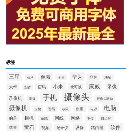
标签
三星
华为
像素
品牌
全景
地址
价格
康威
小米
录像
大华
密码
就可以
安防
摄像头
手机
录像机
摄像头驱动
影像
摄像机
电脑
焦距
支架
智能
权限
电源
相机
网络
网线
的是
系统
罗技
自己的
萤石
软件
设备
视频
苹果
路由器
记录仪