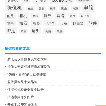
摄像头驱动
影像
摄像机
电脑
焦距
支架
智能
权限
电源
相机
网络
网线
的是
系统
罗技
自己的
萤石
软件
设备
视频
苹果
路由器
记录仪
都是
镜头
高清
黑屏
酒店
猜你想看的文章
腾讯会议开摄像头怎么横屏
摄像头安装标准距离地面位置
“勿谓和者寡”的出处是哪里
监控摄像头十大品牌
佳能相机摄像头收不回去
拍违章摄像头图片
安卓平板安装摄像头