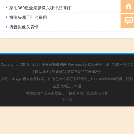
家用360度全景摄像头哪个品牌好
摄像头属于什么费用
抖音摄像头表情
Copyright © 2012 - 2026
千里马摄像头网
Powered by
网站分类目录
|
精选推荐文章
|
网站地图
|
疑难解答
陕ICP备05009492号
声明：本站内容来自互联网，如信息有错误可发邮件到f_fb#foxmail.com说明，我们
会及时纠正，谢谢
本站仅为个人兴趣爱好，不接盈利性广告及商业合作
小男孩