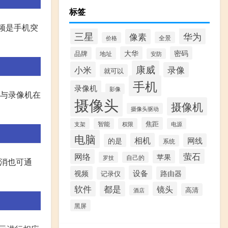
标签
频是手机突
三星
华为
像素
全景
价格
大华
密码
品牌
地址
安防
康威
小米
录像
就可以
手机
录像机
影像
脑与录像机在
摄像头
摄像机
摄像头驱动
焦距
支架
智能
权限
电源
电脑
相机
网线
的是
系统
萤石
网络
苹果
罗技
自己的
取消也可通
设备
视频
路由器
记录仪
软件
都是
镜头
高清
酒店
黑屏