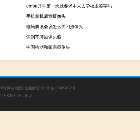
emba开学第一天就要求本人去学校里签字吗
手机相机后置摄像头
电脑腾讯会议怎么关闭摄像头
识别车牌摄像头假
中国移动和家亲摄像头
文章
|
网站地图
|
疑难解答
陕ICP备05009492号
，我们会及时纠正，谢谢