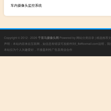
车内摄像头监控系统
Copyright © 2012 - 2026
千里马摄像头网
Powered by
网站分类目录
|
精选推荐
声明：本站内容来自互联网，如信息有错误可发邮件到f_fb#foxmail.com说明
本站仅为个人兴趣爱好，不接盈利性广告及商业合作