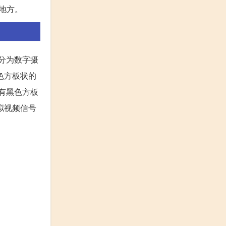
些地方。
分为数字摄
色方板状的
会有黑色方板
拟视频信号