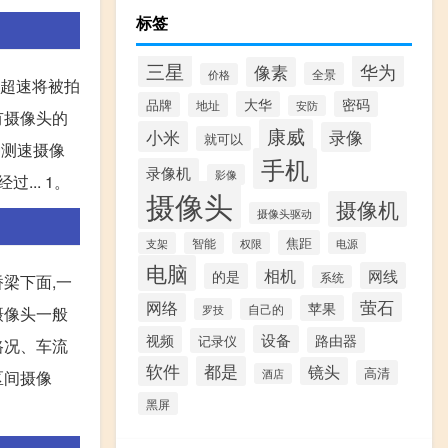
标签
三星
华为
像素
全景
价格
如超速将被拍
大华
密码
品牌
地址
安防
有摄像头的
康威
小米
录像
就可以
种测速摄像
手机
录像机
影像
.. 1。
摄像头
摄像机
摄像头驱动
焦距
支架
智能
权限
电源
电脑
相机
网线
的是
系统
梁下面,一
萤石
网络
苹果
罗技
自己的
摄像头一般
设备
视频
路由器
记录仪
路况、车流
软件
都是
镜头
高清
酒店
区间摄像
黑屏