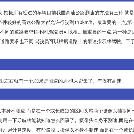
头,拍摄所有经过的车辆目前我国高速公路测速的方法有三种,就
条件较好的高速公路大都允许行驶到110km/h。最重要的一点,
不同的道路要求也不同,驾驶员可以根... 最重要的一点,第一种
的道路要求也不同,驾驶员可以根据道路上的限速指示牌驾驶。至
公里左右就有一个,如果是测速的,那也太密集了。有没有高速。
本身不测速,而是在一个或长或短的区间头尾两个摄像头捕捉同
德地图使用一下导航功能就知道怎么回事了。摄像头本身不测速,而是
s/t计算速度。有些路段... 摄像头本身不测速,而是在一个或