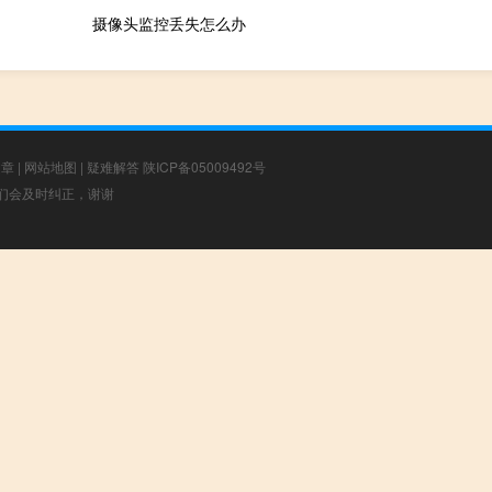
摄像头监控丢失怎么办
文章
|
网站地图
|
疑难解答
陕ICP备05009492号
，我们会及时纠正，谢谢