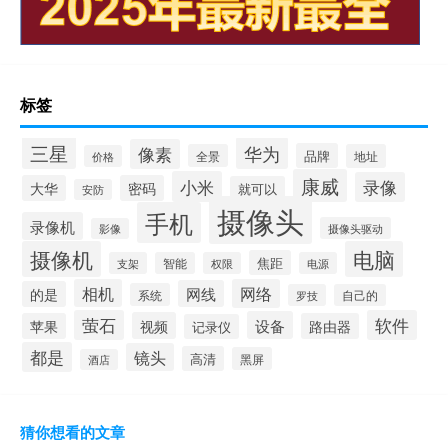
标签
三星
华为
像素
品牌
全景
地址
价格
康威
小米
录像
大华
密码
就可以
安防
摄像头
手机
录像机
摄像头驱动
影像
摄像机
电脑
焦距
支架
智能
权限
电源
相机
网络
网线
的是
系统
罗技
自己的
萤石
软件
设备
视频
苹果
路由器
记录仪
都是
镜头
高清
黑屏
酒店
猜你想看的文章