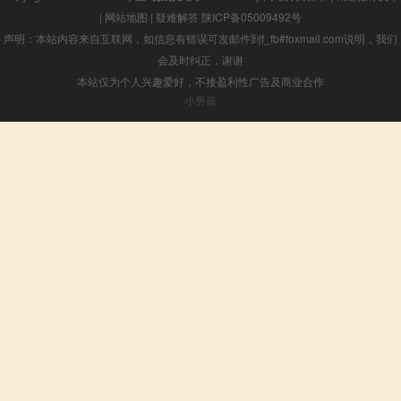
|
网站地图
|
疑难解答
陕ICP备05009492号
声明：本站内容来自互联网，如信息有错误可发邮件到f_fb#foxmail.com说明，我们
会及时纠正，谢谢
本站仅为个人兴趣爱好，不接盈利性广告及商业合作
小男孩