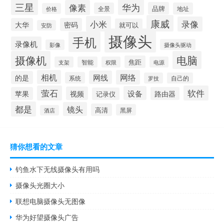
三星
华为
像素
品牌
全景
地址
价格
康威
小米
录像
大华
密码
就可以
安防
摄像头
手机
录像机
摄像头驱动
影像
摄像机
电脑
焦距
支架
智能
权限
电源
相机
网络
网线
的是
系统
罗技
自己的
萤石
软件
设备
视频
苹果
路由器
记录仪
都是
镜头
高清
黑屏
酒店
猜你想看的文章
钓鱼水下无线摄像头有用吗
摄像头光圈大小
联想电脑摄像头无图像
华为好望摄像头广告