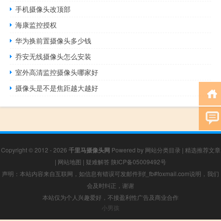
手机摄像头改顶部
海康监控授权
华为换前置摄像头多少钱
乔安无线摄像头怎么安装
室外高清监控摄像头哪家好
摄像头是不是焦距越大越好
Copyright © 2012 - 2026
千里马摄像头网
Powered by
网站分类目录
|
精选推荐文章
|
网站地图
|
疑难解答
陕ICP备05009492号
声明：本站内容来自互联网，如信息有错误可发邮件到f_fb#foxmail.com说明，我们
会及时纠正，谢谢
本站仅为个人兴趣爱好，不接盈利性广告及商业合作
小男孩