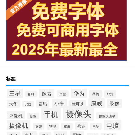
标签
三星
华为
像素
品牌
全景
地址
价格
康威
小米
录像
大华
密码
就可以
安防
摄像头
手机
录像机
摄像头驱动
影像
摄像机
电脑
焦距
支架
智能
权限
电源