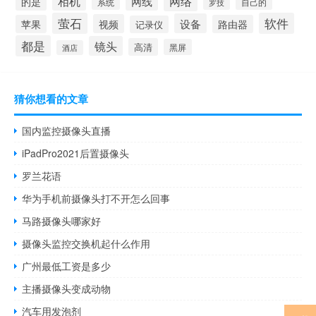
相机
网络
网线
的是
系统
罗技
自己的
萤石
软件
设备
视频
苹果
路由器
记录仪
都是
镜头
高清
黑屏
酒店
猜你想看的文章
国内监控摄像头直播
iPadPro2021后置摄像头
罗兰花语
华为手机前摄像头打不开怎么回事
马路摄像头哪家好
摄像头监控交换机起什么作用
广州最低工资是多少
主播摄像头变成动物
汽车用发泡剂