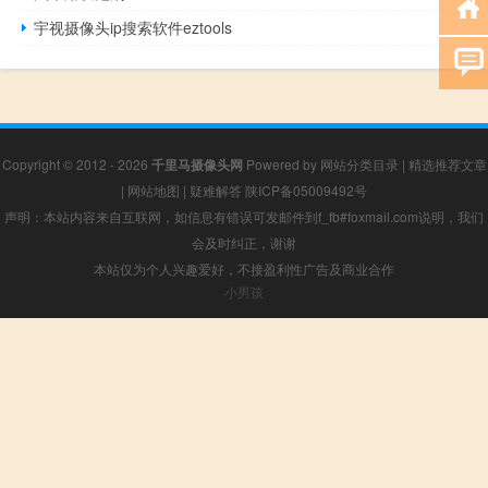
宇视摄像头ip搜索软件eztools
Copyright © 2012 - 2026
千里马摄像头网
Powered by
网站分类目录
|
精选推荐文章
|
网站地图
|
疑难解答
陕ICP备05009492号
声明：本站内容来自互联网，如信息有错误可发邮件到f_fb#foxmail.com说明，我们
会及时纠正，谢谢
本站仅为个人兴趣爱好，不接盈利性广告及商业合作
小男孩