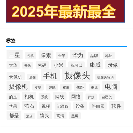
标签
三星
华为
像素
品牌
全景
地址
价格
康威
小米
录像
大华
密码
就可以
安防
摄像头
手机
录像机
摄像头驱动
影像
摄像机
电脑
焦距
支架
智能
权限
电源
相机
网络
网线
的是
系统
罗技
自己的
萤石
软件
设备
视频
苹果
路由器
记录仪
都是
镜头
高清
黑屏
酒店