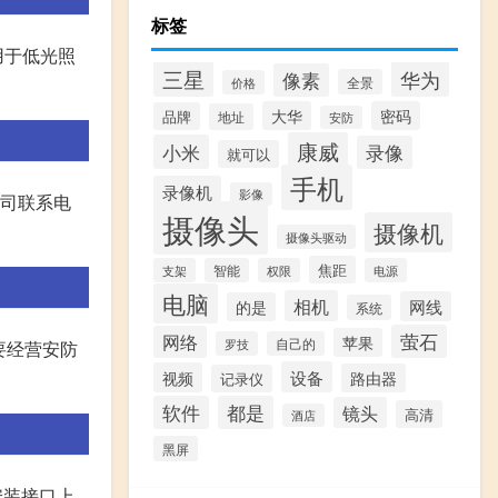
标签
用于低光照
三星
华为
像素
全景
价格
大华
密码
品牌
地址
安防
康威
小米
录像
就可以
手机
录像机
影像
公司联系电
摄像头
摄像机
摄像头驱动
焦距
支架
智能
权限
电源
电脑
相机
网线
的是
系统
萤石
网络
苹果
罗技
自己的
要经营安防
设备
视频
路由器
记录仪
软件
都是
镜头
高清
酒店
黑屏
安装接口上