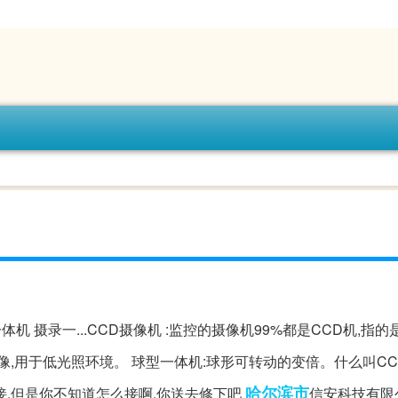
机 摄录一...CCD摄像机 :监控的摄像机99%都是CCD机,指
像,用于低光照环境。 球型一体机:球形可转动的变倍。什么叫CC
哈尔滨市
能接,但是你不知道怎么接啊,你送去修下吧
信安科技有限