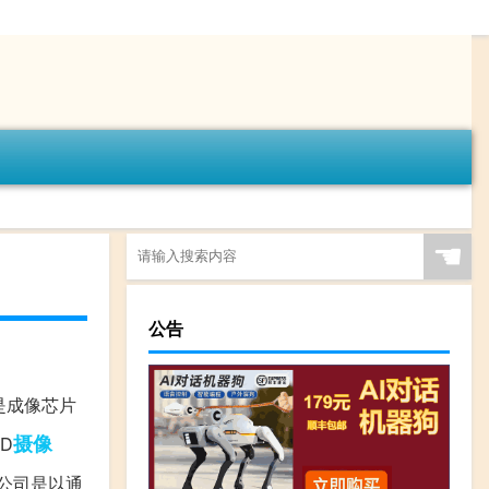
☚
公告
的是成像芯片
摄像
D
公司是以通