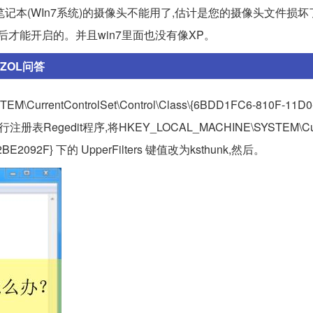
LL笔记本(WIn7系统)的摄像头不能用了,估计是您的摄像头文件损坏
才能开启的。并且win7里面也没有像XP。
-ZOL问答
rrentControlSet\Control\Class\{6BDD1FC6-810F-11D0
. 运行注册表Regedit程序,将HKEY_LOCAL_MACHINE\SYSTEM\Cur
8002BE2092F} 下的 UpperFilters 键值改为ksthunk,然后。