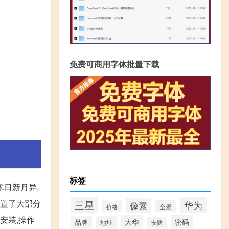
免费可商用字体批量下载
标签
术日新月异,
内置了大部分
三星
华为
像素
全景
价格
安装,操作
大华
密码
品牌
地址
安防