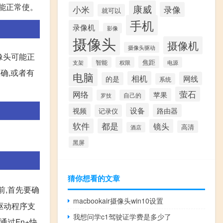
能正常使。
康威
小米
录像
就可以
手机
录像机
影像
摄像头
摄像机
摄像头驱动
像头可能正
焦距
支架
智能
权限
电源
确,或者有
电脑
相机
网线
的是
系统
萤石
网络
苹果
罗技
自己的
设备
视频
路由器
记录仪
软件
都是
镜头
高清
酒店
黑屏
猜你想看的文章
前,首先要确
macbookair摄像头win10设置
驱动程序支
我想问学c1驾驶证学费是多少了
通过Fn+快