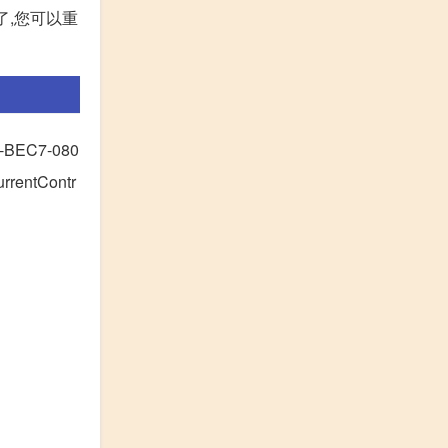
了,您可以重
-BEC7-080
rentContr