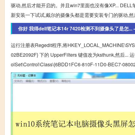
驱动,然后才能开启的。并且win7里面也没有像XP... DE
新安装一下试试,戴尔的摄像头都是需要安装专门的驱动,然后
你好 我得dell笔记本14r 7420检测不到摄像头了是怎... 
运行注册表Regedit程序,将HKEY_LOCAL_MACHINE\SYSTEM\Cu
02BE2092F} 下的 UpperFilters 键值改为ksthunk,然后..
olSet\Control\Class\{6BDD1FC6-810F-11D0-BEC7-0