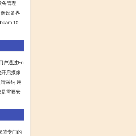
设备管理
图像设备界
am 10
。
用户通过Fn
键开启摄像
意请采纳 用
都是需要安
要安装专门的