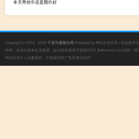
冬天带丝巾还是围巾好
Copyright © 2012 - 2026
千里马摄像头网
Powered by
网站分类目录
|
精选推荐
声明：本站内容来自互联网，如信息有错误可发邮件到f_fb#foxmail.com说明
本站仅为个人兴趣爱好，不接盈利性广告及商业合作