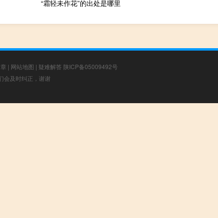
“霜轻未作花”的出处是哪里
文章
|
网站地图
|
疑难解答
陕ICP备05009492号
，我们会及时纠正，谢谢