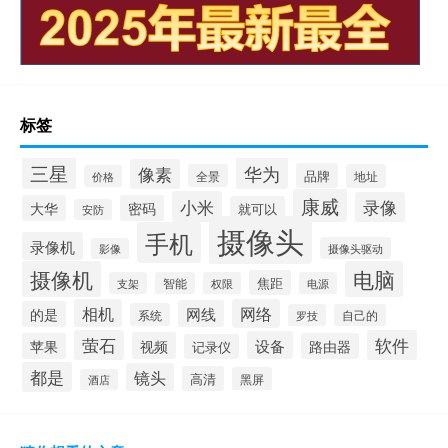
标签
三星
华为
像素
品牌
全景
地址
价格
康威
小米
录像
大华
密码
就可以
安防
摄像头
手机
录像机
摄像头驱动
影像
摄像机
电脑
焦距
支架
智能
权限
电源
相机
网络
网线
的是
系统
罗技
自己的
萤石
软件
设备
视频
苹果
路由器
记录仪
都是
镜头
高清
黑屏
酒店