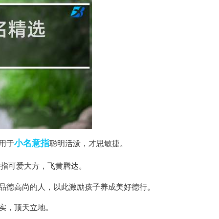
小名
意指
用于
聪明活泼，才思敏捷。
意指可爱大方，飞黄腾达。
指品德高尚的人，以此激励孩子养成美好德行。
实，顶天立地。