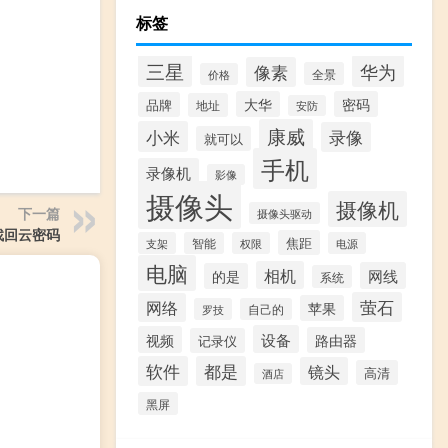
标签
三星
华为
像素
全景
价格
大华
密码
品牌
地址
安防
康威
小米
录像
就可以
手机
录像机
影像
摄像头
摄像机
下一篇
摄像头驱动
找回云密码
焦距
支架
智能
权限
电源
电脑
相机
网线
的是
系统
萤石
网络
苹果
罗技
自己的
设备
视频
路由器
记录仪
软件
都是
镜头
高清
酒店
黑屏