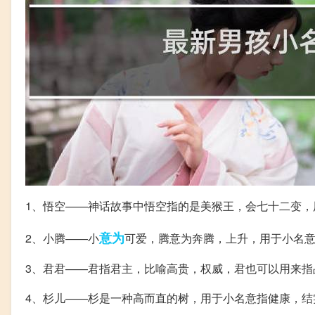
1、悟空——神话故事中悟空指的是美猴王，会七十二变，
意为
2、小腾——小
可爱，腾意为奔腾，上升，用于小名
3、君君——君指君主，比喻高贵，权威，君也可以用来
4、杉儿——杉是一种高而直的树，用于小名意指健康，结