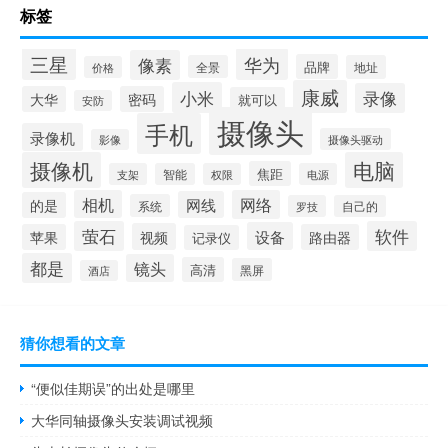
标签
三星
华为
像素
品牌
全景
地址
价格
康威
小米
录像
大华
密码
就可以
安防
摄像头
手机
录像机
摄像头驱动
影像
摄像机
电脑
焦距
支架
智能
权限
电源
相机
网络
网线
的是
系统
罗技
自己的
萤石
软件
设备
视频
苹果
路由器
记录仪
都是
镜头
高清
黑屏
酒店
猜你想看的文章
“便似佳期误”的出处是哪里
大华同轴摄像头安装调试视频