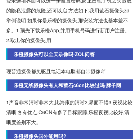
登录选项界面可以进一步设置密码,防止出现手机丢失造成
的隐私泄露的危险,还可以启 方法如下:我用萤石摄像头zd
举例说明,如果你是乐橙的摄像头,那安装方法也基本差不
多。1.预先下载乐橙App,并用手机号码进行新用户注册。
2.取出你的摄像头,用
乐橙摄像头可以全天录像吗-ZOL问答
现普通摄像都免驱且笔记本电脑都自带摄像吖
乐橙无线摄像头有人和萤石c6cn比较过吗-牌子网
1声音非常清晰非常大,比海康的清晰2,界面不错3.夜视比较
清晰 各有优点,C6CN有多了目标跟踪,乐橙夜视比较好,清
晰度差别不大。
乐橙摄像头国外能用吗?