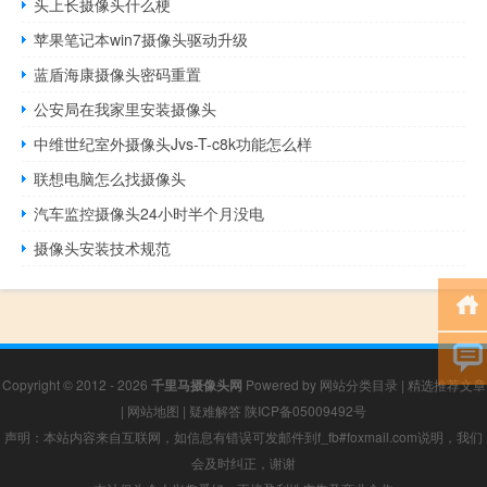
头上长摄像头什么梗
苹果笔记本win7摄像头驱动升级
蓝盾海康摄像头密码重置
公安局在我家里安装摄像头
中维世纪室外摄像头Jvs-T-c8k功能怎么样
联想电脑怎么找摄像头
汽车监控摄像头24小时半个月没电
摄像头安装技术规范
Copyright © 2012 - 2026
千里马摄像头网
Powered by
网站分类目录
|
精选推荐文章
|
网站地图
|
疑难解答
陕ICP备05009492号
声明：本站内容来自互联网，如信息有错误可发邮件到f_fb#foxmail.com说明，我们
会及时纠正，谢谢