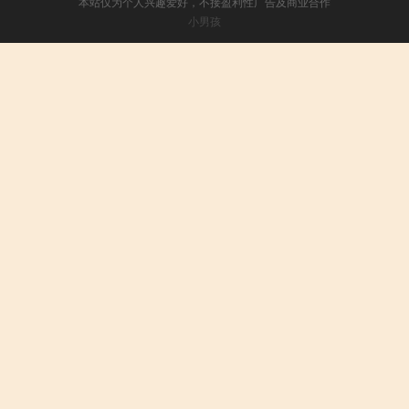
本站仅为个人兴趣爱好，不接盈利性广告及商业合作
小男孩