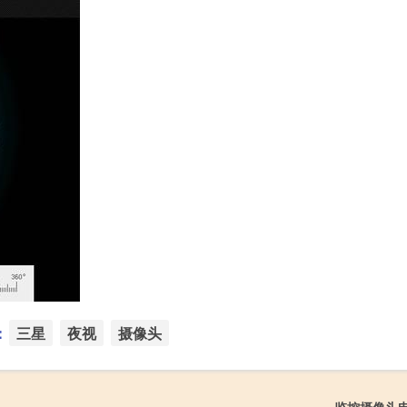
：
三星
夜视
摄像头