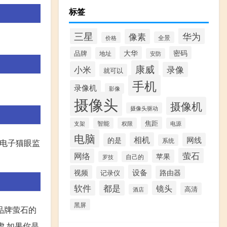
标签
三星
华为
像素
全景
价格
大华
密码
品牌
地址
安防
康威
小米
录像
就可以
手机
录像机
影像
摄像头
摄像机
摄像头驱动
焦距
支架
智能
权限
电源
电脑
相机
网线
的是
系统
铃电子猫眼监
萤石
网络
苹果
罗技
自己的
设备
视频
路由器
记录仪
软件
都是
镜头
高清
酒店
黑屏
品牌萤石的
虑,如果你是