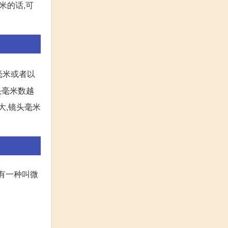
米的话,可
毫米或者以
头毫米数越
大,镜头毫米
 有一种叫微