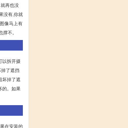
。就再也没
果没有,你就
果图像马上有
了也撑不。
可以拆开摄
坏掉了遮挡
阻坏掉了遮
坏的。如果
 果在安装的