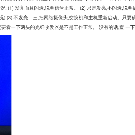
: (1) 发亮而且闪烁,说明信号正常。 (2) 只是发亮,不闪烁,说
(3) 不发亮... 三,把网络摄像头,交换机和主机重新启动。只
就要看一下两头的光纤收发器是不是工作正常。 没有的话,查 一