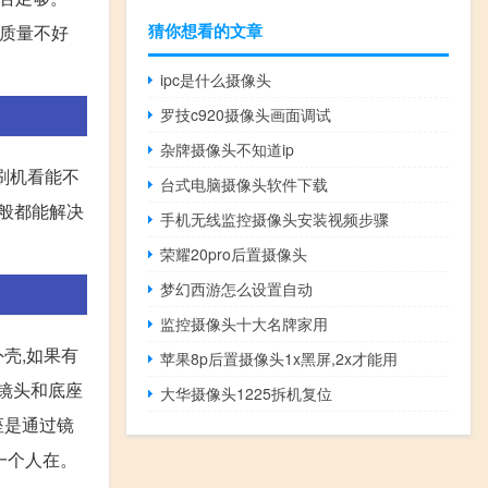
猜你想看的文章
像质量不好
ipc是什么摄像头
罗技c920摄像头画面调试
杂牌摄像头不知道ip
刷机看能不
台式电脑摄像头软件下载
一般都能解决
手机无线监控摄像头安装视频步骤
荣耀20pro后置摄像头
梦幻西游怎么设置自动
监控摄像头十大名牌家用
外壳,如果有
苹果8p后置摄像头1x黑屏,2x才能用
,镜头和底座
大华摄像头1225拆机复位
座是通过镜
有一个人在。