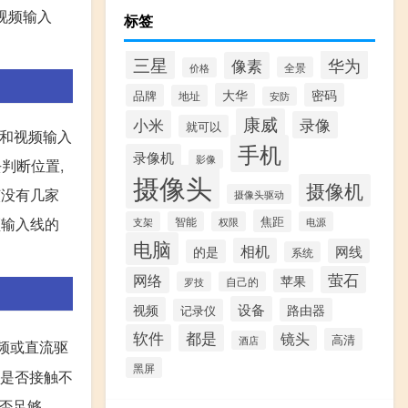
视频输入
标签
三星
华为
像素
全景
价格
大华
密码
品牌
地址
安防
康威
小米
录像
就可以
源和视频输入
手机
录像机
影像
去判断位置,
摄像头
摄像机
该没有几家
摄像头驱动
焦距
频输入线的
支架
智能
权限
电源
电脑
相机
网线
的是
系统
萤石
网络
苹果
罗技
自己的
设备
视频
路由器
记录仪
软件
都是
镜头
高清
酒店
视频或直流驱
黑屏
缆是否接触不
是否足够。