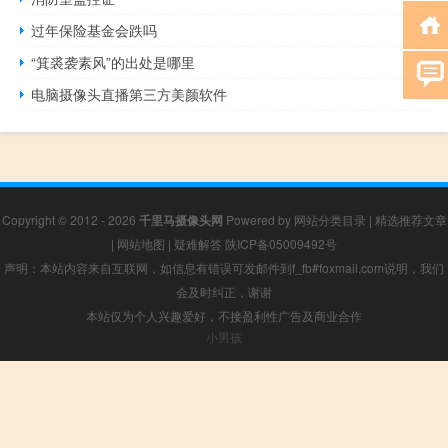
过年保险基金会跌吗
“箕裘袭素风”的出处是哪里
电脑摄像头直播第三方美颜软件
Copyright © 2012 - 2026
千里马摄像头网
Powered by
网站分类目录
|
精选推荐文章
|
网站地图
|
疑难解答
陕ICP备05009492号
声明：本站内容来自互联网，如信息有错误可发邮件到f_fb#foxmail.com说明，我们
会及时纠正，谢谢
本站仅为个人兴趣爱好，不接盈利性广告及商业合作
小男孩