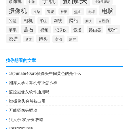
录像机
摄像头驱动
影像
摄像机
电脑
焦距
支架
智能
权限
电源
相机
网络
网线
的是
系统
罗技
自己的
萤石
软件
设备
视频
苹果
路由器
记录仪
都是
镜头
高清
黑屏
酒店
猜你想看的文章
华为mate40pro摄像头中间黄色的是什么
湘潭大学计算机专业怎么样
监控摄像头软件通用吗
k3摄像头突然被占用
万能摄像头驱动
狼人杀 双身份 攻略
消防室监控证