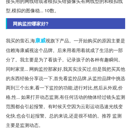
接头用的网线钳或者模拟头钳摄像头有网线型的和模拟线
型,模拟的图像稳... 10数。
网购监控哪家好?
康威
我买的萤石,海
视旗下产品。一开始购买的原因主要是
信赖海康威视这个品牌。后来用着用着就成了生活的一部
分了。我主要是为了看孩子。记录孩子的各种有趣瞬间。
同时家里... 网购监控那家好,我其实没买过,但是我把买其他
的东西经验分享说一下,首先看监控品牌,从监控品牌中挑选
两到三个出来,看一下监控的功能,进行对比,然后从外观,价
格,性... 如果打开动态监测,有任何活动的物体经过镜头监测
范围都会引起报警。有时候天空因为云彩运动迅速光线变
化快,也会引起报警。总的来说,还是很不错的。推荐 监测
主要是监测动态。