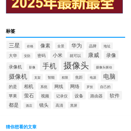
标签
三星
华为
像素
品牌
全景
地址
价格
康威
小米
录像
大华
密码
就可以
安防
摄像头
手机
录像机
摄像头驱动
影像
摄像机
电脑
焦距
支架
智能
权限
电源
相机
网络
网线
的是
系统
罗技
自己的
萤石
软件
设备
视频
苹果
路由器
记录仪
都是
镜头
高清
黑屏
酒店
猜你想看的文章