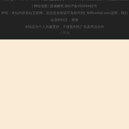
|
网站地图
|
疑难解答
陕ICP备05009492号
声明：本站内容来自互联网，如信息有错误可发邮件到f_fb#foxmail.com说明，我们
会及时纠正，谢谢
本站仅为个人兴趣爱好，不接盈利性广告及商业合作
小男孩