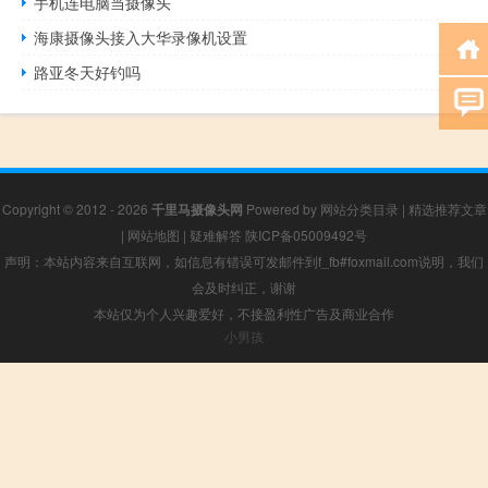
手机连电脑当摄像头
海康摄像头接入大华录像机设置
路亚冬天好钓吗
Copyright © 2012 - 2026
千里马摄像头网
Powered by
网站分类目录
|
精选推荐文章
|
网站地图
|
疑难解答
陕ICP备05009492号
声明：本站内容来自互联网，如信息有错误可发邮件到f_fb#foxmail.com说明，我们
会及时纠正，谢谢
本站仅为个人兴趣爱好，不接盈利性广告及商业合作
小男孩