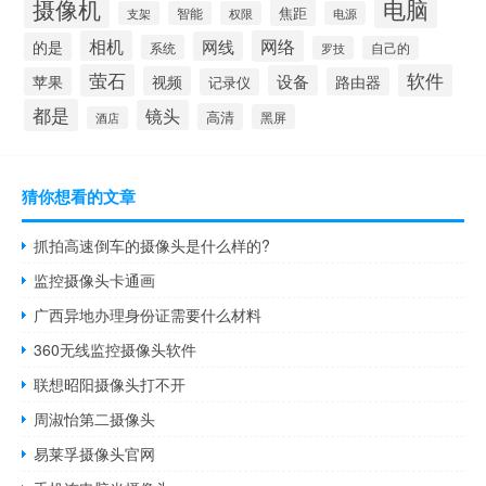
摄像机
电脑
焦距
支架
智能
权限
电源
相机
网络
网线
的是
系统
罗技
自己的
萤石
软件
设备
视频
苹果
路由器
记录仪
都是
镜头
高清
黑屏
酒店
猜你想看的文章
抓拍高速倒车的摄像头是什么样的?
监控摄像头卡通画
广西异地办理身份证需要什么材料
360无线监控摄像头软件
联想昭阳摄像头打不开
周淑怡第二摄像头
易莱孚摄像头官网