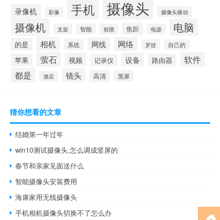
摄像头
手机
录像机
摄像头驱动
影像
摄像机
电脑
焦距
支架
智能
权限
电源
相机
网络
网线
的是
系统
罗技
自己的
萤石
软件
设备
视频
苹果
路由器
记录仪
都是
镜头
高清
黑屏
酒店
猜你想看的文章
结婚第一年过年
win10测试摄像头,怎么调成竖屏的
春节和亲家见面送什么
智能摄像头安装费用
海康家用无线摄像头
手机相机摄像头切换不了怎么办