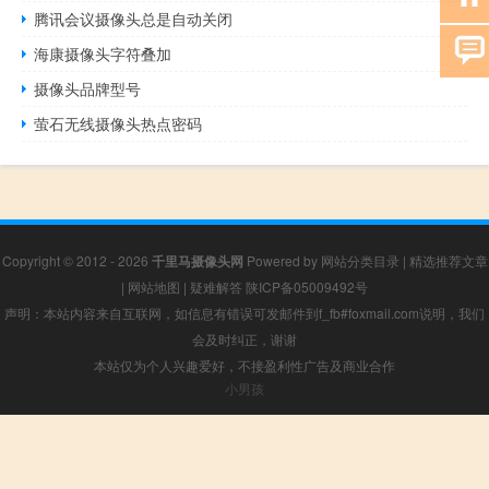
腾讯会议摄像头总是自动关闭
海康摄像头字符叠加
摄像头品牌型号
萤石无线摄像头热点密码
Copyright © 2012 - 2026
千里马摄像头网
Powered by
网站分类目录
|
精选推荐文章
|
网站地图
|
疑难解答
陕ICP备05009492号
声明：本站内容来自互联网，如信息有错误可发邮件到f_fb#foxmail.com说明，我们
会及时纠正，谢谢
本站仅为个人兴趣爱好，不接盈利性广告及商业合作
小男孩