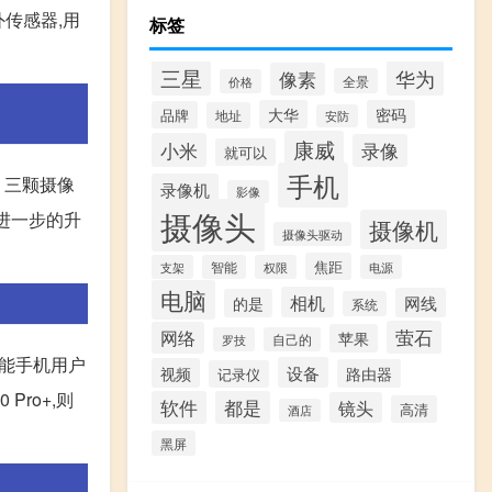
传感器,用
标签
三星
华为
像素
全景
价格
大华
密码
品牌
地址
安防
康威
小米
录像
就可以
手机
0 三颗摄像
录像机
影像
摄像头
到了进一步的升
摄像机
摄像头驱动
焦距
支架
智能
权限
电源
电脑
相机
网线
的是
系统
萤石
网络
苹果
罗技
自己的
足智能手机用户
设备
视频
路由器
记录仪
Pro+,则
软件
都是
镜头
高清
酒店
黑屏