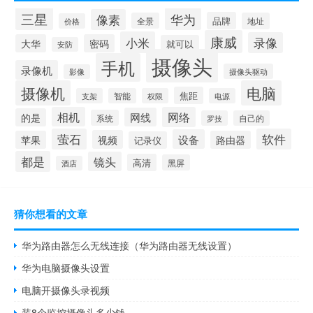
三星
华为
像素
品牌
全景
地址
价格
康威
小米
录像
大华
密码
就可以
安防
摄像头
手机
录像机
摄像头驱动
影像
摄像机
电脑
焦距
支架
智能
权限
电源
相机
网络
网线
的是
系统
罗技
自己的
萤石
软件
设备
视频
苹果
路由器
记录仪
都是
镜头
高清
黑屏
酒店
猜你想看的文章
华为路由器怎么无线连接（华为路由器无线设置）
华为电脑摄像头设置
电脑开摄像头录视频
装8个监控摄像头多少钱