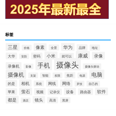
标签
三星
华为
像素
品牌
全景
地址
价格
康威
小米
录像
大华
密码
就可以
安防
摄像头
手机
录像机
摄像头驱动
影像
摄像机
电脑
焦距
支架
智能
权限
电源
相机
网络
网线
的是
系统
罗技
自己的
萤石
软件
设备
视频
苹果
路由器
记录仪
都是
镜头
高清
黑屏
酒店